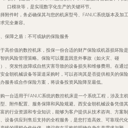
口模块等，是实现数字化生产的关键环节。
择附件时，务必确保其与您的机床型号、FANUC系统版本及加
需求完全兼容。
四、保障之盾：不可或缺的保险服务
对于高价值的数控机床，投保一份合适的财产保险或机器损坏险
明智的风险管理策略。保险可以覆盖因意外事故（如火灾、碰
撞）、突发性故障或自然灾害导致的设备损失和维修费用。在通
西安金朝机械设备等渠道采购时，可以咨询其是否提供相关的保
代办服务或合作保险方案，将设备投资风险降至最低。
购一台适用于FANUC系统的数控机床是一个系统工程，涉及主
选型、附件配置、服务保障和风险规避。西安金朝机械设备凭借
丰富的行业资源和专业知识，能够为客户提供从技术咨询、方案
定、设备供应到售后支持的全程服务，是您打造高效、可靠现代
生产线的理想合作伙伴。建议您在采购前明确自身生产需求与预