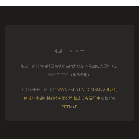
电话：1397382**
地址：苏州市相城区高铁新城南天成路99号启迪大厦601室-
A区-176工位（集群登记）
COPYRIGHT © 2026
WWW.EMILYTIN.COM
机床设备及配
件
苏州本锐机械科技有限公司
机床设备及配件
版权所有
SITEMAP