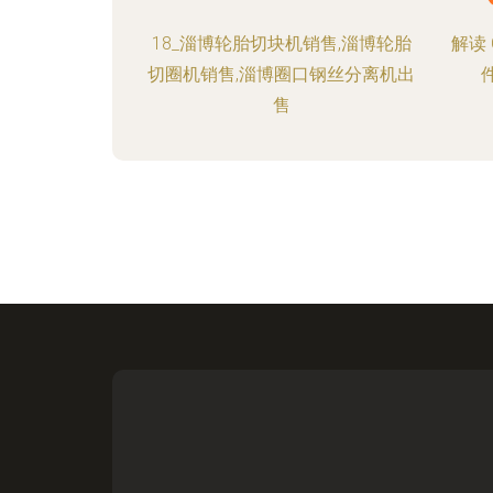
18_淄博轮胎切块机销售,淄博轮胎
解读
切圈机销售,淄博圈口钢丝分离机出
售