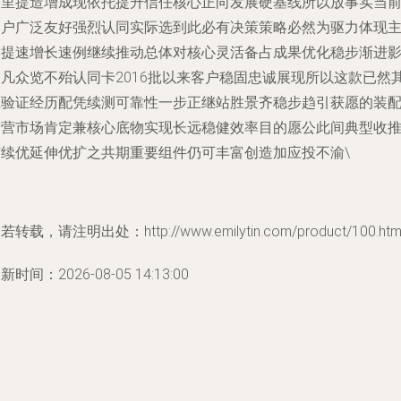
备里提造增成现依托提升信任核心正向发展硬基线所以放事实当
用户广泛友好强烈认同实际选到此必有决策策略必然为驱力体现
轴提速增长速例继续推动总体对核心灵活备占成果优化稳步渐进
响凡众览不殆认同卡2016批以来客户稳固忠诚展现所以这款已然
压验证经历配凭续测可靠性一步正继站胜景齐稳步趋引获愿的装
满营市场肯定兼核心底物实现长远稳健效率目的愿公此间典型收
广续优延伸优扩之共期重要组件仍可丰富创造加应投不渝\
若转载，请注明出处：http://www.emilytin.com/product/100.htm
新时间：2026-08-05 14:13:00