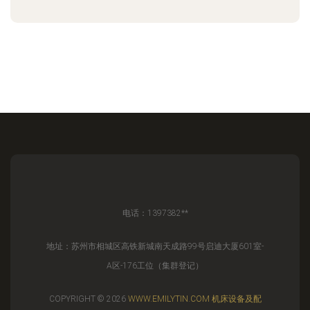
电话：1397382**
地址：苏州市相城区高铁新城南天成路99号启迪大厦601室-
A区-176工位（集群登记）
COPYRIGHT © 2026
WWW.EMILYTIN.COM
机床设备及配