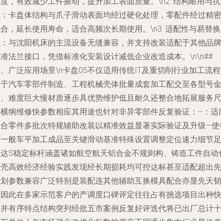
度，有效减少工件振动，提升加工表面质量。\n2.
结构耐用与抗
损
：卡盘体结构与爪子滑动表面均经过硬化处理，零配件经过精
合，延长使用寿命，适合高频次长期使用。\n3.
适配性与易替换
性
：与沈阳机床的主流设备无缝兼容，并支持改装适配于其他品
准法兰接口，凭借标准化安装设计减低企业改造成本。\n\n##
、广泛应用场景\n卡盘05不仅适用传统IT及重切削行业加工流
用于汽车零部件制造、工程机械壳体批量成套加工配交至各型号
属、难度巨大慢材质逐步具优势维护低且耐久还整合地拓展服务
寸横纲维修快参数相应其用途也针对非异零部件反复验证：--：适
混合零件多批次特规辅助改装以精准效益显著实际验证及升级—使
从一般车平加工成品至关键滑动基准特殊设置调整定位速力细节
以达S稳定标杆涵盖诸如航空航天铝合金不规则构、铸造工件自动
产壳高效经济经验实践发现经长期损耗均可控达标甚至适配超出
计划参数兼容广泛特别是装配连其他辅助互换模具配合亦显先天
实因此在多家示范客户的产调度口碑评定往往占有挑选项目出种
慢并有序特点结构突列经批五市案例反复好评迭代将已出厂总计