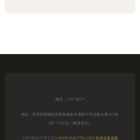
电话：1397382**
地址：苏州市相城区高铁新城南天成路99号启迪大厦601室-
A区-176工位（集群登记）
COPYRIGHT © 2026
WWW.EMILYTIN.COM
机床设备及配